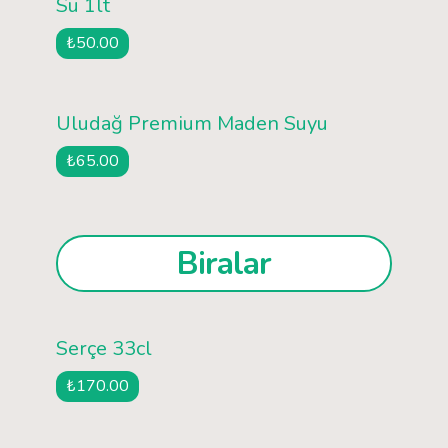
Su 1lt
₺50.00
Uludağ Premium Maden Suyu
₺65.00
Biralar
Serçe 33cl
₺170.00