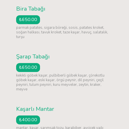
Bira Tabağı
₺650.00
parmak patates, sigara böreği, sosis, patates kroket,
soğan halkası, tavuk kroket, taze kaşar, havuç, salatalık,
turşu
Şarap Tabağı
₺650.00
kekikli göbek kaşar, pulbiberli göbek kaşar, çörekotlu
göbek kaşar, eski kaşar, örgü peynir, dil peyniri, çeçil
peyniri, tulum peyniri, kuru meyveler, zeytin, kraker,
meyve
Kaşarlı Mantar
₺400.00
mantar, kaşar, sarımsak tozu, karabiber, ayçiçek yağı