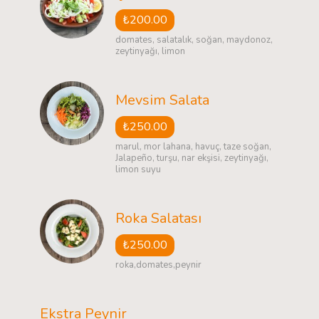
₺200.00
domates, salatalık, soğan, maydonoz,
zeytinyağı, limon
Mevsim Salata
₺250.00
marul, mor lahana, havuç, taze soğan,
Jalapeño, turşu, nar ekşisi, zeytinyağı,
limon suyu
Roka Salatası
₺250.00
roka,domates,peynir
Ekstra Peynir