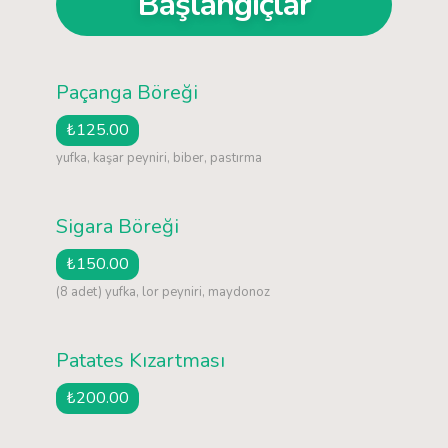
Başlangıçlar
Paçanga Böreği
₺125.00
yufka, kaşar peyniri, biber, pastırma
Sigara Böreği
₺150.00
(8 adet) yufka, lor peyniri, maydonoz
Patates Kızartması
₺200.00