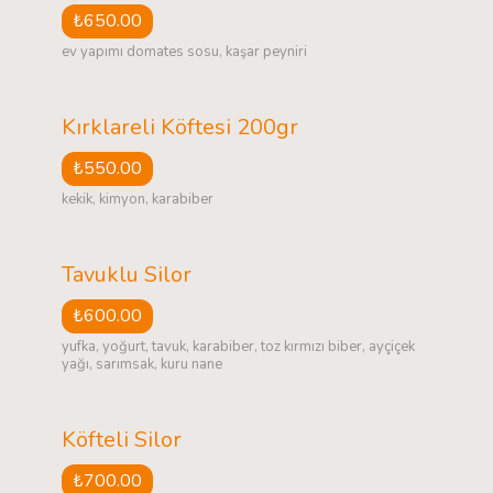
₺650.00
ev yapımı domates sosu, kaşar peyniri
Kırklareli Köftesi 200gr
₺550.00
kekik, kimyon, karabiber
Tavuklu Silor
₺600.00
yufka, yoğurt, tavuk, karabiber, toz kırmızı biber, ayçiçek
yağı, sarımsak, kuru nane
Köfteli Silor
₺700.00