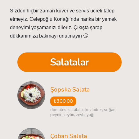
Sizden hiçbir zaman kuver ve servis ücreti talep
etmeyiz. Celepoğlu Konağı’nda harika bir yemek
deneyimi yaşamanızı dileriz. Çıkışta şarap
dükkanımıza bakmayı unutmayın 🙂
Salatalar
Şopska Salata
₺300.00
domates, salatalık, köz biber, soğan,
peynir, zeytin, zeytinyağı
Çoban Salata