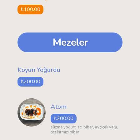
₺100.00
Mezeler
Koyun Yoğurdu
₺200.00
Atom
₺200.00
süzme yoğurt, acı biber, ayçiçek yağı,
toz kırmızı biber