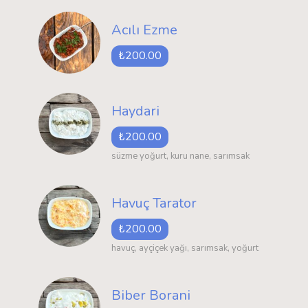
Acılı Ezme
₺200.00
Haydari
₺200.00
süzme yoğurt, kuru nane, sarımsak
Havuç Tarator
₺200.00
havuç, ayçiçek yağı, sarımsak, yoğurt
Biber Borani