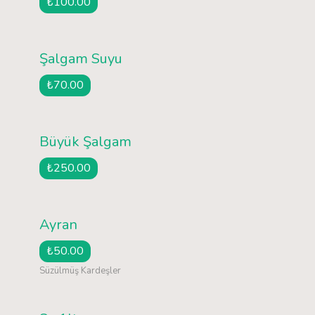
₺100.00
Şalgam Suyu
₺70.00
Büyük Şalgam
₺250.00
Ayran
₺50.00
Süzülmüş Kardeşler