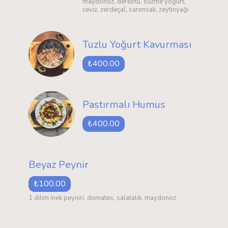
maydonoz, dereotu, süzme yoğurt,
ceviz, zerdeçal, sarımsak, zeytinyağı
Tuzlu Yoğurt Kavurması
₺400.00
Pastırmalı Humus
₺400.00
Beyaz Peynir
₺100.00
1 dilim inek peyniri, domates, salatalık, maydonoz